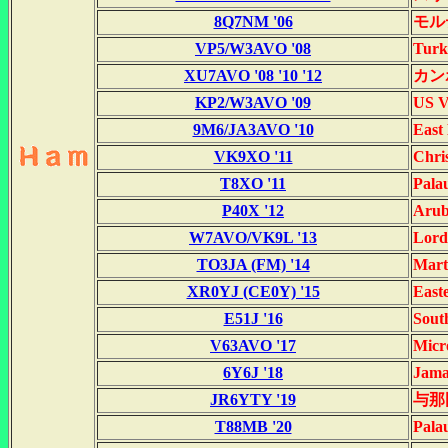
8Q7NM '06
モル
VP5/W3AVO '08
Turk
XU7AVO '08 '10 '12
カンボ
KP2/W3AVO '09
US V
9M6/JA3AVO '10
East
VK9XO '11
Chri
T8XO '11
Pal
P40X '12
Aru
W7AVO/VK9L '13
Lord
TO3JA (FM) '14
Mart
XR0YJ (CE0Y) '15
Easte
E51J '16
Sout
V63AVO '17
Micr
6Y6J '18
Jama
JR6YTY '19
与那
T88MB '20
Pala