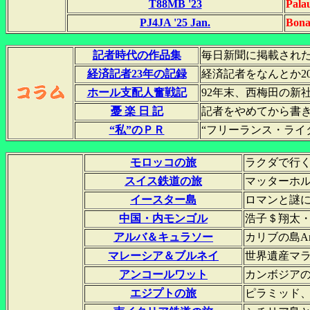
T88MB '23
Pala
PJ4JA '25 Jan.
Bona
記者時代の作品集
毎日新聞に掲載された
経済記者23年の記録
経済記者をなんとか2
ホール支配人奮戦記
92年末、西梅田の新
憂 楽 日 記
記者をやめてから書
“私”のＰＲ
“フリーランス・ライタ
モロッコの旅
ラクダで行
スイス鉄道の旅
マッターホル
イースター島
ロマンと謎
中国・内モンゴル
浩子＄翔太・・
アルバ＆キュラソー
カリブの島Ar
マレーシア＆ブルネイ
世界遺産マラッ
アンコールワット
カンボジア
エジプトの旅
ピラミッド、ア