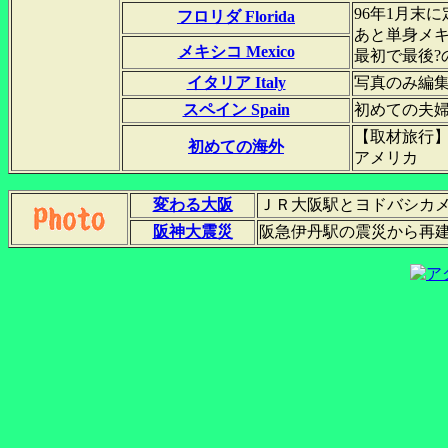
96年1月末に
フロリダ Florida
あと単身メ
メキシコ Mexico
最初で最後?
イタリア Italy
写真のみ編
スペイン Spain
初めての夫
【取材旅行
初めての海外
アメリカ
変わる大阪
ＪＲ大阪駅とヨドバシカ
阪神大震災
阪急伊丹駅の震災から再