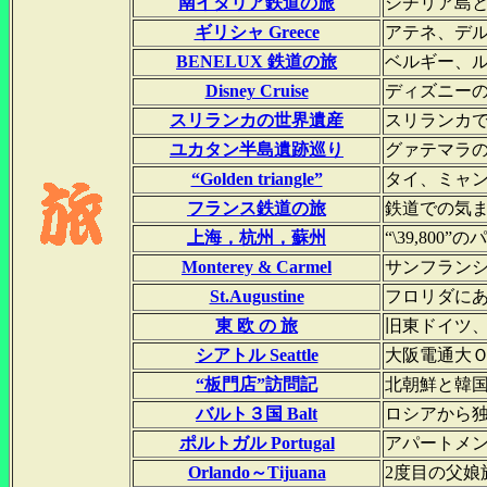
南イタリア鉄道の旅
シチリア島と
ギリシャ Greece
アテネ、デ
BENELUX 鉄道の旅
ベルギー、
Disney Cruise
ディズニー
スリランカの世界遺産
スリランカ
ユカタン半島遺跡巡り
グァテマラ
“Golden triangle”
タイ、ミャン
フランス鉄道の旅
鉄道での気
上海，杭州，蘇州
“\39,8
Monterey & Carmel
サンフラン
St.Augustine
フロリダに
東 欧 の 旅
旧東ドイツ
シアトル Seattle
大阪電通大
“板門店”訪問記
北朝鮮と韓
バルト３国 Balt
ロシアから
ポルトガル Portugal
アパートメ
Orlando～Tijuana
2度目の父娘