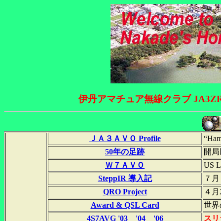
伊丹アマチュア無線クラブ JA3Z
ＪＡ３ＡＶＯ Profile
“H
50年の足跡
開局
Ｗ７ＡＶＯ
US 
SteppIR 導入記
７月
QRO Project
４月
Award & QSL Card
世界
4S7AVG '03 '04 '06
スリ